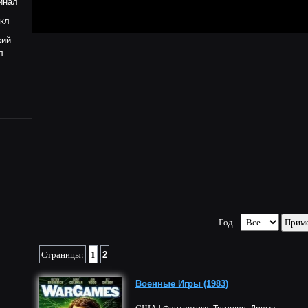
инал
кл
кий
л
Год
1
Страницы:
2
Военные Игры (1983)