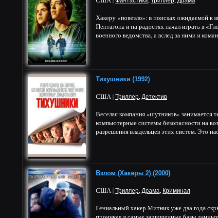
США |
,
,
Фантастика
Триллер
Драма
Хакеру «повезло»: в поисках ожидаемой к 
Пентагона и на радостях начал играть в «
военного ведомства, а вслед за ними и коман
Тихушники (1992)
США |
,
Триллер
Детектив
Веселая компания «шутников» занимается те
компьютерные системы безопасности на возм
разрешения владельцев этих систем. Это на
Взлом (Хакеры 2) (2000)
США |
,
,
Триллер
Драма
Криминал
Гениальный хакер Митник уже два года скр
проникая в самые защищенные базы данных.