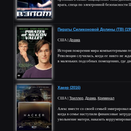
врага, спеца по электронной безопасности Ш
Пираты Силиконовой Долины (ТВ) (19
США |
Драма
История покорения мира компьютерными г
Революция случилась, когда ее никто не жда
в маленьких подсобных помещениях, где дв
Хакер (2016)
США |
,
,
Триллер
Драма
Криминал
Алекс вместе со своей семьей эмигрировал 
когда в семье наступили финансовые затруд
увольнение матери, наказать коррумпирован