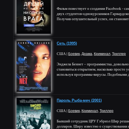
Фильм повествует о создании Facebook - са
двух студентов-однокурскников Гарвардског
Получив оглушительный успех, он становитс
Сеть (1995)
США |
,
,
,
Боевик
Драма
Криминал
Триллер
Энджела Беннет – программистка, довольно
становиться открытием, насколько просто у
используя программы-вирусы. Подобными де
Пароль Рыба-меч (2001)
США |
,
,
Боевик
Криминал
Триллер
Бывший сотрудник ЦРУ Гэбриэл Шир решает
долларов. Ширу известно о существовании 