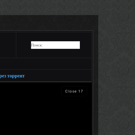
рез торрент
Close
15