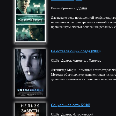
Великобритания |
Драма
Дав начало веку повышенной конфиденциаль
незаконного распространения важной и опа
правила игры. Фильм основан на реальных со
Не оставляющий следа (2008)
США |
,
,
Драма
Криминал
Триллер
Дженифер Марш - опытный агент отдела ФБ
Методы обычных злоумышленников из интер
день она сталкивается с поистине невероятн
Социальная сеть (2010)
США |
,
Драма
Исторический