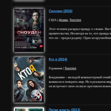
Сноуден (2016)
США |
,
Драма
Триллер
Этот человек раскрыл правду о слежке. На
правительства. Несмотря на то, что правда
что он – предал родину. Одно из крупнейших
Кто я (2014)
Германия |
Триллер
Бенджамин – молодой компьютерный гений. 
комиксов и покорить мир. Но в реальном мир
он встречает свою полную противоположнос
Пятая власть (2013)