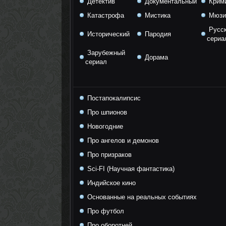
Детектив
Документальный
Крим
Катастрофа
Мистика
Мюзи
Русс
Исторический
Пародия
сериа
Зарубежный
Дорама
сериал
Постапокалипсис
Про шпионов
Новогодние
Про ангелов и демонов
Про призраков
Sci-FI (Научная фантастика)
Индийское кино
Основанные на реальных событиях
Про футбол
Про оборотней