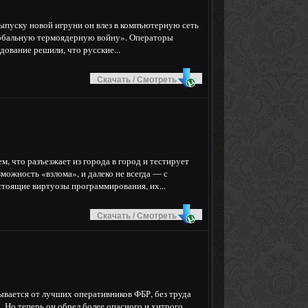
выпуску новой игруни он влез в компъютерную сеть
Глобальную термоядерную войну». Операторы
дование решили, что русские...
Скачать / Смотреть
м, что разъезжает из города в город и тестирует
ожность «взлома», и далеко не всегда — с
стоящие виртуозы программирования, их...
Скачать / Смотреть
ывается от лучших оперативников ФБР, без труда
 Но теперь он обрел более опасного и хитрого