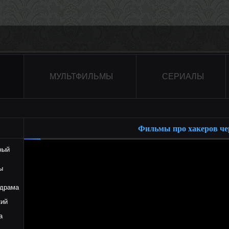
МУЛЬТФИЛЬМЫ
СЕРИАЛЫ
Фильмы про хакеров че
ный
ы
драма
ий
а