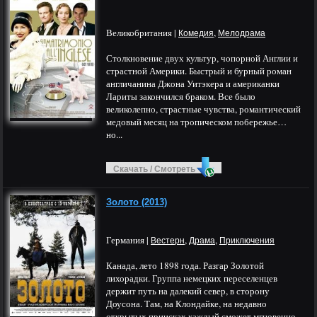
Великобритания |
,
Комедия
Мелодрама
Столкновение двух культур, чопорной Англии и
страстной Америки. Быстрый и бурный роман
англичанина Джона Уитэкера и американки
Лариты закончился браком. Все было
великолепно, страстные чувства, романтический
медовый месяц на тропическом побережье…
но...
Скачать / Смотреть
Золото (2013)
Германия |
,
,
Вестерн
Драма
Приключения
Канада, лето 1898 года. Разгар Золотой
лихорадки. Группа немецких переселенцев
держит путь на далекий север, в сторону
Доусона. Там, на Клондайке, на недавно
открытых приисках каждый сможет мгновенно