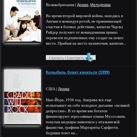
Великобритания |
,
Драма
Мелодрама
Во время второй мировой войны, находясь в
Англии и командуя ротой, не принимающей
участия в боевых действиях, капитан Чарльз
Райдер получает от командования приказ
перевезти подчиненных ему солдат на новое
место. Прибыв на место назначения, капитан...
Скачать / Смотреть
Колыбель будет качаться (1999)
США |
Драма
Нью-Йорк, 1936 год. Америка все еще
испытывает на себе холодное дыхание «великой
депрессии». В то время как богатеи
финансируют агрессивные планы Муссолини,
покупая шедевры живописи у итальянской
фашистки, графини Маргариты Сарфатти,
бедняки поют на...