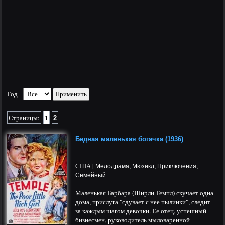
Год
1
Страницы:
2
Бедная маленькая богачка (1936)
США |
,
,
,
Мелодрама
Мюзикл
Приключения
Семейный
Маленькая Барбара (Ширли Темпл) скучает одна
дома, прислуга "сдувает с нее пылинки", следит
за каждым шагом девочки. Ее отец, успешный
бизнесмен, руководитель мыловаренной