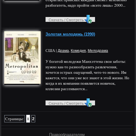
разбогатеть, надо пройти «всего лишь» 2000...
Скачать / Смотреть
Золотая молодежь (1990)
США |
,
,
Драма
Комедия
Мелодрама
У богатой молодежи Манхэттена свои заботы:
нужно как-то разнообразить развлечения,
хочется острых ощущений, чего-то нового. Им
кажется, что они уже все знают в этой жизни. Но
когда в их компании появляется новичок,
иллюзии рассеиваются...
Скачать / Смотреть
1
Страницы:
2
Правообладателям